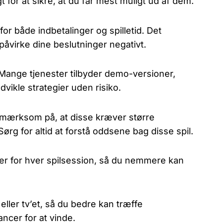
 for at sikre, at du får mest muligt ud af dem.
or både indbetalinger og spilletid. Det
åvirke dine beslutninger negativt.
. Mange tjenester tilbyder demo-versioner,
dvikle strategier uden risiko.
pmærksom på, at disse kræver større
Sørg for altid at forstå oddsene bag disse spil.
ner for hver spilsession, så du nemmere kan
ller tv’et, så du bedre kan træffe
ncer for at vinde.