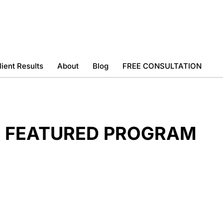
lient Results
About
Blog
FREE CONSULTATION
FEATURED PROGRAM