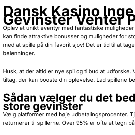
Dansk Kasino Inge
Gevinster Venter P
Oplev et unikt eventyr med fantastiske muligheder 
kan finde attraktive bonusser og muligheder for st
med at spille på din favorit sjov! Det er tid til at 
belønninger.
Husk, at der altid er nye spil og tilbud at udforske.
tiltag, der kan booste din oplevelse. Lad spillene 
Sådan vælger du det bed
store gevinster
Vælg platformer med høje udbetalingsprocenter. Tje
returnerer til spillerne. Over 95% er ofte et tegn p