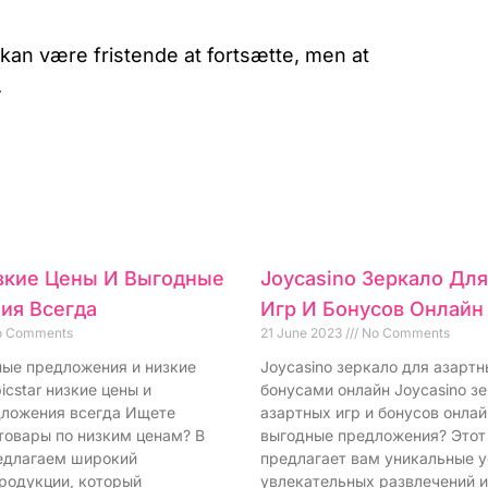
t kan være fristende at fortsætte, men at
.
изкие Цены И Выгодные
Joycasino Зеркало Дл
ия Всегда
Игр И Бонусов Онлайн
 Comments
21 June 2023
No Comments
дные предложения и низкие
Joycasino зеркало для азартн
icstar низкие цены и
бонусами онлайн Joycasino з
ложения всегда Ищете
азартных игр и бонусов онла
товары по низким ценам? В
выгодные предложения? Этот
редлагаем широкий
предлагает вам уникальные у
родукции, который
увлекательных развлечений 