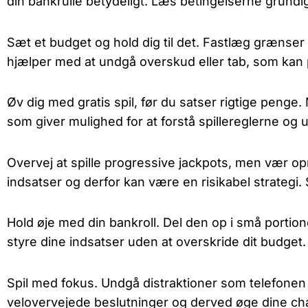
din bankrulle betydeligt. Læs betingelserne grundigt
Sæt et budget og hold dig til det. Fastlæg grænser f
hjælper med at undgå overskud eller tab, som kan p
Øv dig med gratis spil, før du satser rigtige penge
som giver mulighed for at forstå spillereglerne og u
Overvej at spille progressive jackpots, men vær o
indsatser og derfor kan være en risikabel strategi. 
Hold øje med din bankroll. Del den op i små portio
styre dine indsatser uden at overskride dit budget.
Spil med fokus. Undgå distraktioner som telefonen e
velovervejede beslutninger og derved øge dine cha