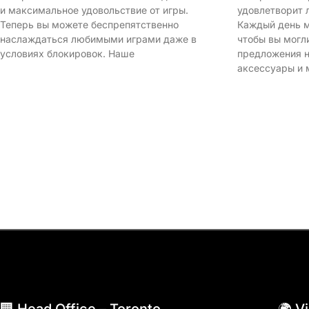
и максимальное удовольствие от игры.
удовлетворит 
Теперь вы можете беспрепятственно
Каждый день м
наслаждаться любимыми играми даже в
чтобы вы могл
условиях блокировок. Наше
предложения н
аксессуары и 
🏢 Head Office – Toronto
🌍 V