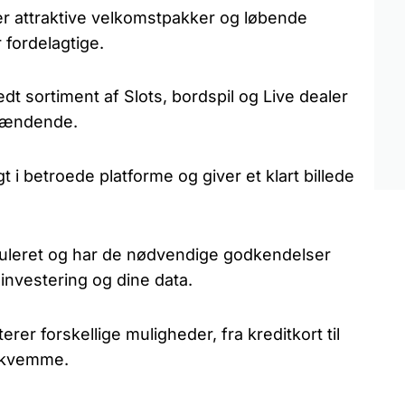
der attraktive velkomstpakker og løbende
 fordelagtige.
dt sortiment af Slots, bordspil og Live dealer
spændende.
 i betroede platforme og giver et klart billede
guleret og har de nødvendige godkendelser
investering og dine data.
r forskellige muligheder, fra kreditkort til
bekvemme.