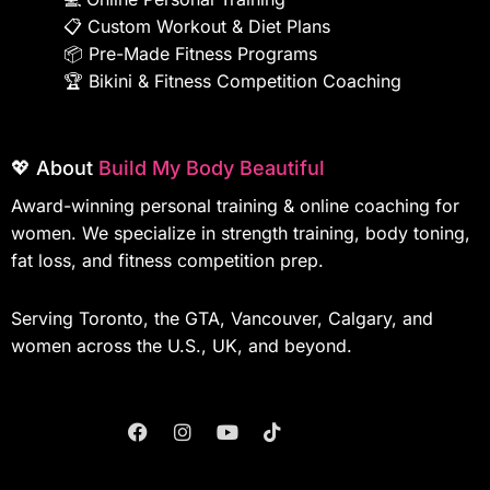
📋
Custom Workout & Diet Plans
📦
Pre-Made Fitness Programs
🏆
Bikini & Fitness Competition Coaching
💖 About
Build My Body Beautiful
Award-winning personal training & online coaching for
women. We specialize in strength training, body toning,
fat loss, and fitness competition prep.
Serving Toronto, the GTA, Vancouver, Calgary, and
women across the U.S., UK, and beyond.
F
I
Y
T
A
N
O
I
C
S
U
K
E
T
T
T